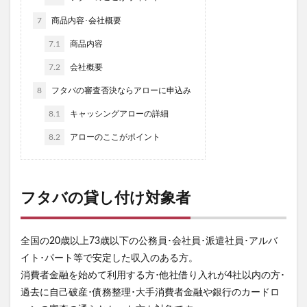
7
商品内容･会社概要
7.1
商品内容
7.2
会社概要
8
フタバの審査否決ならアローに申込み
8.1
キャッシングアローの詳細
8.2
アローのここがポイント
フタバの貸し付け対象者
全国の20歳以上73歳以下の公務員･会社員･派遣社員･アルバ
イト･パート等で安定した収入のある方。
消費者金融を始めて利用する方･他社借り入れが4社以内の方･
過去に自己破産･債務整理･大手消費者金融や銀行のカードロ