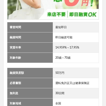
審査時間
最短即日
融資時間
即日融資可能
実質年率
14.959%～17.95%
対象年齢
20歳～70歳
融資限度額
50万円
必要書類
運転免許証又は健康保険証
無利息
30日間
対象地域
全国