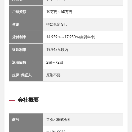
ご融資額
10万円～50万円
使途
得に規定なし
貸付利率
14.959％～17.950％(実質年率)
遅延利率
19.945％以内
返済回数
2回～72回
担保･保証人
原則不要
会社概要
商号
フタバ株式会社