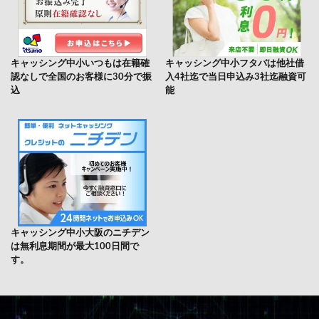
キャッシング中小いつもは在籍確
キャッシング中小フタバは他社借
認なしで全国のお客様に30分で振
入4社迄で当日申込み3社迄融資可
込
能
キャッシング中小大阪のニチデン
は無利息期間が最大100日間で
す。
キャッシングローンに特化した比較サイト！
ローン.comでは、キャッシングローンについて知っておきたい基礎知識や利