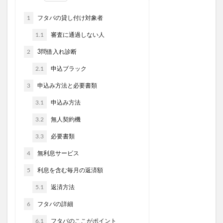
1
フタバの貸し付け対象者
1.1
審査に通過しない人
2
3問借入れ診断
2.1
申込ブラック
3
申込み方法と必要書類
3.1
申込み方法
3.2
無人契約機
3.3
必要書類
4
無利息サービス
5
利息を含む毎月の返済額
5.1
返済方法
6
フタバの詳細
6.1
フタバのここがポイント