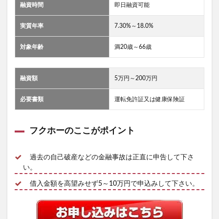
融資時間
即日融資可能
実質年率
7.30%～18.0%
対象年齢
満20歳～66歳
融資額
5万円～200万円
必要書類
運転免許証又は健康保険証
フクホーのここがポイント
過去の自己破産などの金融事故は正直に申告して下さ
い。
借入金額を高望みせず5～10万円で申込みして下さい。