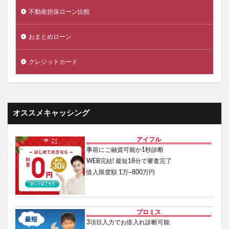
不動産担保ローン比較
おまとめローン
クレジットカード
オススメキャッシング
アイフル
事前にご融資可能か1秒診断
WEB完結! 最短18分で審査完了
借入限度額 1万~800万円
プロミス
3項目入力でお借入れ診断可能