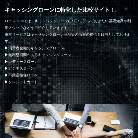
キャッシングローンに特化した比較サイト！
ローン.comでは、キャッシングローンについて知っておきたい基礎知識や利
用ノウハウなどをご紹介していきます。
※本サービスはキャッシングローン商品等の情報の提供を目的としておりま
す。
▶消費者金融のキャッシングローン
▶無利息期間のあるキャッシングローン
▶レディースローン
▶ビジネスローン
▶不動産担保ローン
▶クレジットカード