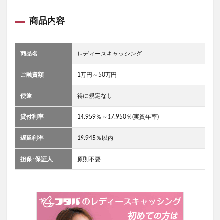
商品内容
商品名
レディースキャッシング
ご融資額
1万円～50万円
使途
得に規定なし
貸付利率
14.959％～17.950％(実質年率)
遅延利率
19.945％以内
担保･保証人
原則不要