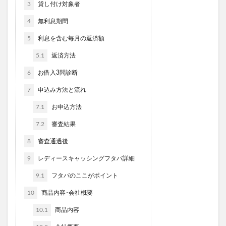
3
貸し付け対象者
4
無利息期間
5
利息を含む毎月の返済額
5.1
返済方法
6
お借入3問診断
7
申込み方法と流れ
7.1
お申込方法
7.2
審査結果
8
審査通過後
9
レディースキャッシングフタバ詳細
9.1
フタバのここがポイント
10
商品内容･会社概要
10.1
商品内容