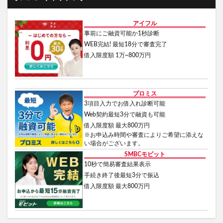
アイフル
事前にご融資可能か1秒診断
WEB完結! 最短18分で審査完了
借入限度額 1万~800万円
プロミス
3項目入力でお借入れ診断可能
Web契約最短3分で融資も可能
借入限度額 最大800万円
※お申込み時間や審査によりご希望に添えな
い場合がございます。
SMBCモビット
10秒で簡易審査結果表示
手続き終了後最短3分で振込
借入限度額 最大800万円