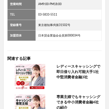
営業時間
AM9:00-PM18:00
TEL
03-5833-5511
登録番号
東京都知事(4)第31502号
加盟団体
日本貸金業協会会員第000034号
関連する記事
レディースキャッシングで
即日借り入れ可能大手1社
中堅消費者金融3社
専業主婦でもキャッシング
できる中小消費者金融4社
の紹介