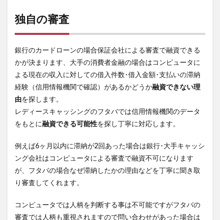
独自の審査
銀行のカードローンの場合保証会社による審査で融資できる
かが決まります、大手の消費者金融の場合はコンピュータに
よる現在の収入に対しての借入件数･借入金額･支払いの滞納
経験（信用情報機関で確認）があるかどうか
融資できない理
由
を探します。
レディースキャッシングのフタバでは信用情報機関のデータ
をもとに
融資できる可能性
を探し丁寧に対応します。
例えば6ヶ月以内に滞納が2回あった場合は銀行･大手キャッシ
ング会社はコンピュータによる審査で融資不可になります
が、フタバの場合なぜ滞納したかの理由などを丁寧に聞き取
り審査してくれます。
コンピュータでは人柄を判断する事は不可能ですがフタバの
審査では人柄も重視されますので問い合わせがあった場合は