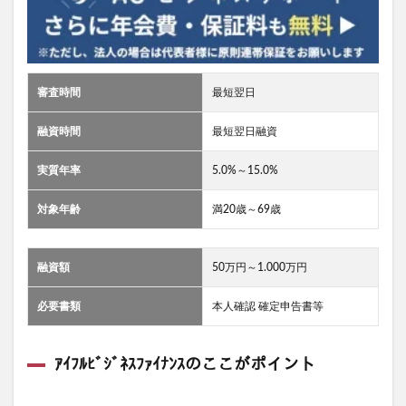
審査時間
最短翌日
融資時間
最短翌日融資
実質年率
5.0%～15.0%
対象年齢
満20歳～69歳
融資額
50万円～1.000万円
必要書類
本人確認 確定申告書等
ｱｲﾌﾙﾋﾞｼﾞﾈｽﾌｧｲﾅﾝｽのここがポイント