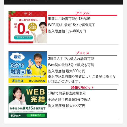
事前にご融資可能か1秒診断
WEB完結! 最短18分で審査完了
借入限度額 1万~800万円
プロミス
3項目入力でお借入れ診断可能
Web契約最短3分で融資も可能
借入限度額 最大800万円
※お申込み時間や審査によりご希望に添えな
い場合がございます。
SMBCモビット
10秒で簡易審査結果表示
手続き終了後最短3分で振込
借入限度額 最大800万円
キャッシングおすすめ記事