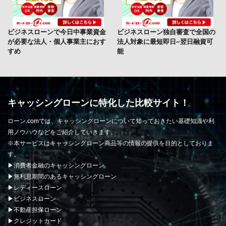
ビジネスローンで今日中事業資金
ビジネスローン独自審査で全国の
が必要な法人・個人事業主におす
法人対象に最短即日~翌日融資可
すめ
能
キャッシングローンに特化した比較サイト！
ローン.comでは、キャッシングローンについて知っておきたい基礎知識や利
用ノウハウなどをご紹介していきます。
※本サービスはキャッシングローン商品等の情報の提供を目的としておりま
す。
▶消費者金融のキャッシングローン
▶無利息期間のあるキャッシングローン
▶レディースローン
▶ビジネスローン
▶不動産担保ローン
▶クレジットカード