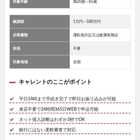
対象年齢
満20歳～65歳
融資額
1万円～500万円
必要書類
運転免許証又は健康保険証
担保
不要
対象地域
全国
キャレントのここがポイント
平日14時まで手続き完了で即日お振り込みが可能
来店不要で24時間365日WEBで申込可能
ネット借入診断はわずか3秒でOK
銀行にはない柔軟審査で対応