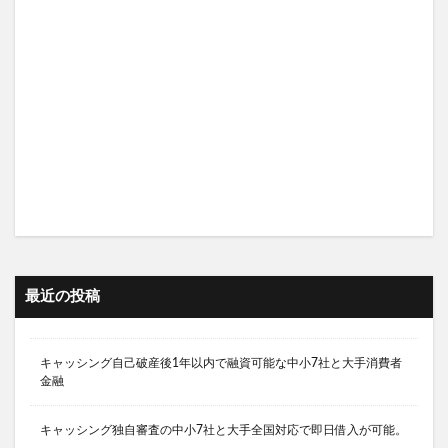
最近の投稿
キャッシング自己破産後1年以内で融資可能な中小7社と大手消費者
金融
キャッシング独自審査の中小7社と大手全国対応で即日借入が可能。
レディースキャッシング初めて借入なら大手で審査に不安の方は中
小で