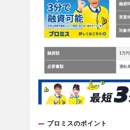
融資
実質
対象
融資額
1万円
必要書類
運転
プロミスのポイント