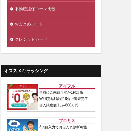
不動産担保ローン比較
おまとめローン
クレジットカード
オススメキャッシング
アイフル
事前にご融資可能か1秒診断
WEB完結! 最短18分で審査完了
借入限度額 1万~800万円
プロミス
3項目入力でお借入れ診断可能